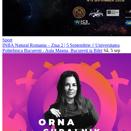
Sport
INBA Natural Romania – Ziua 2 | 5 Septembrie
//
Universitatea
Politehnica Bucuresti - Aula Magna, București
ia Bilet
Sâ, 5 sep