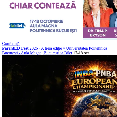
Conferință
ParentED Fest
2026 - A treia ediție
//
Universitatea Politehnica
Bucuresti - Aula Magna, București
ia Bilet
17-18 oct