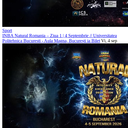
Sport
INBA Natural Romania – Ziua 1 | 4 Septembrie
//
Universitatea
Politehnica Bucuresti - Aula Magna, București
ia Bilet
Vi, 4 sep