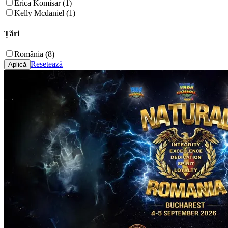
Erica Komisar (1)
Kelly Mcdaniel (1)
Țări
România (8)
Resetează