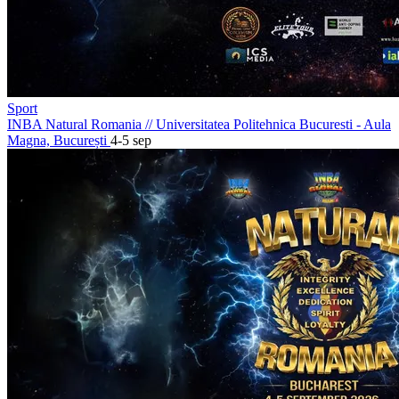
Sport
INBA Natural Romania
//
Universitatea Politehnica Bucuresti - Aula
Magna, București
4-5 sep