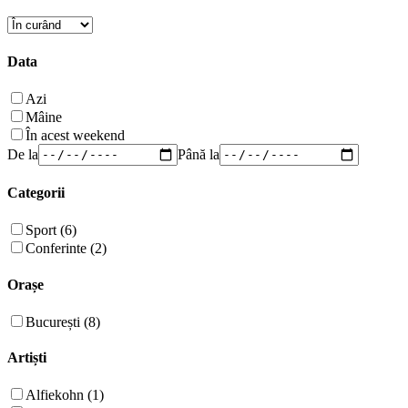
Data
Azi
Mâine
În acest weekend
De la
Până la
Categorii
Sport (6)
Conferinte (2)
Orașe
București (8)
Artiști
Alfiekohn (1)